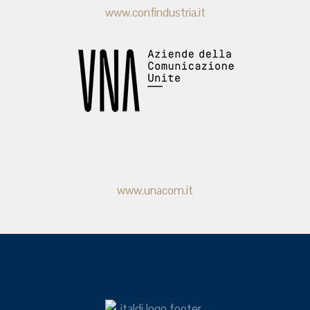
www.confindustria.it
www.unacom.it