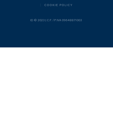
COOKIE POLICY
ID © 2023 | C.F. / P.IVA 09648871003