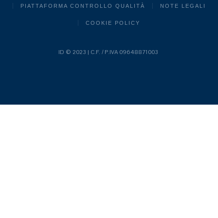
PIATTAFORMA CONTROLLO QUALITÀ
NOTE LEGALI
COOKIE POLICY
ID © 2023 | C.F. / P.IVA 09648871003