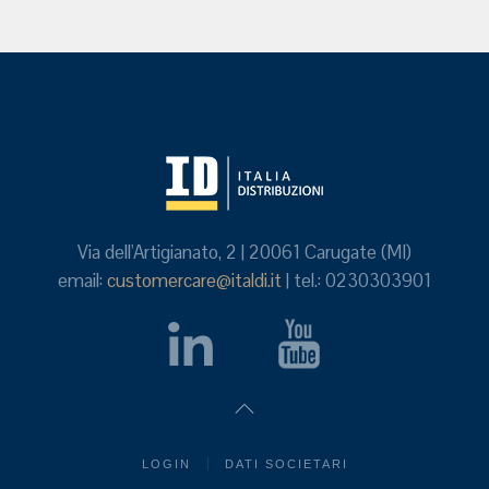
Via dell'Artigianato, 2 | 20061 Carugate (MI)
email:
customercare@italdi.it
| tel.: 0230303901
LOGIN
DATI SOCIETARI