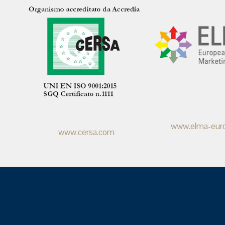
www.elma-eur
www.cersa.com