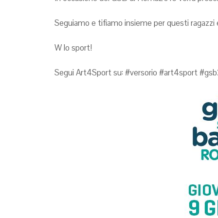
Seguiamo e tifiamo insieme per questi ragazzi e
W lo sport!
Segui Art4Sport su: #versorio #art4sport #gs