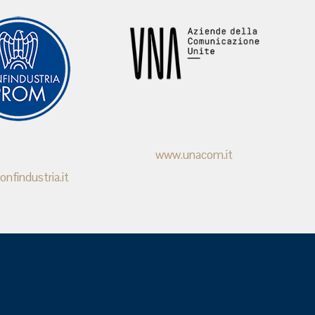
www.unacom.it
nfindustria.it