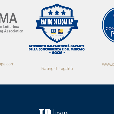
ope.com
www.co
Rating di Legalità