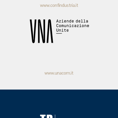
www.confindustria.it
www.unacom.it