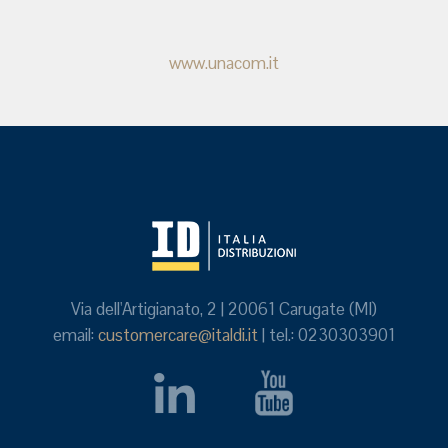
www.unacom.it
Via dell'Artigianato, 2 | 20061 Carugate (MI)
email:
customercare@italdi.it
| tel.: 0230303901