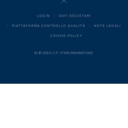
LOGIN
DATI SOCIETARI
PIATTAFORMA CONTROLLO QUALITÀ
NOTE LEGALI
COOKIE POLICY
ID © 2023 | C.F. / P.IVA 09648871003