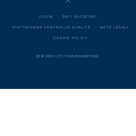
LOGIN
DATI SOCIETARI
PIATTAFORMA CONTROLLO QUALITÀ
NOTE LEGALI
COOKIE POLICY
ID © 2023 | C.F. / P.IVA 09648871003