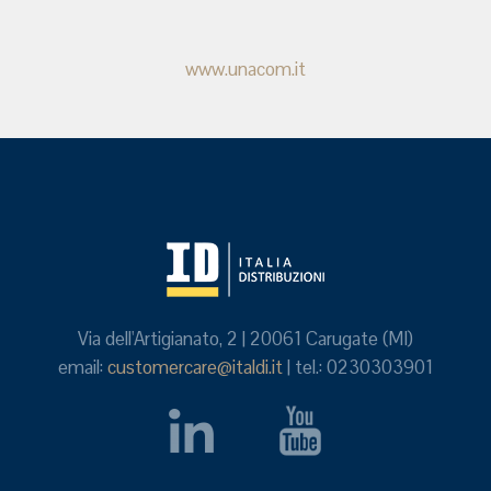
www.unacom.it
Via dell'Artigianato, 2 | 20061 Carugate (MI)
email:
customercare@italdi.it
| tel.: 0230303901