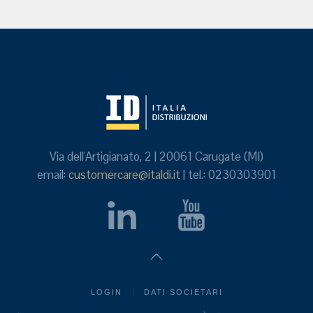
Via dell'Artigianato, 2 | 20061 Carugate (MI)
email:
customercare@italdi.it
| tel.: 0230303901
LOGIN
DATI SOCIETARI