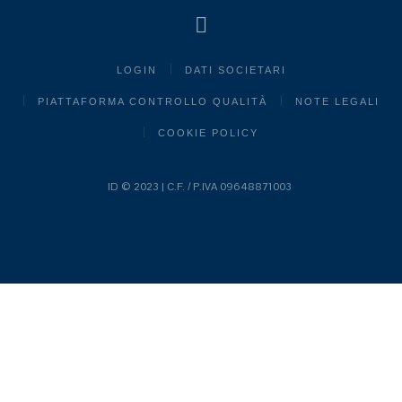
LOGIN
DATI SOCIETARI
PIATTAFORMA CONTROLLO QUALITÀ
NOTE LEGALI
COOKIE POLICY
ID © 2023 | C.F. / P.IVA 09648871003