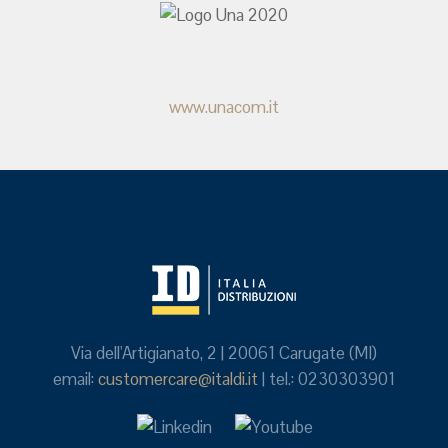
www.unacom.it
Via dell'Artigianato, 2 | 20061 Carugate (MI)
email:
customercare@italdi.it
| tel.: 0230303901