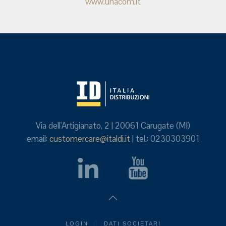
www.unacom.it
Via dell'Artigianato, 2 | 20061 Carugate (MI)
email:
customercare@italdi.it
| tel.: 0230303901
LOGIN
DATI SOCIETARI