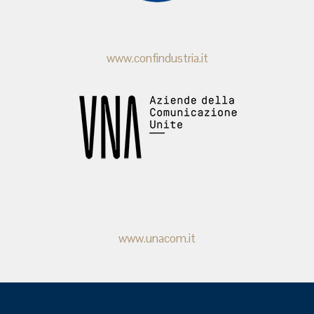
www.confindustria.it
www.unacom.it