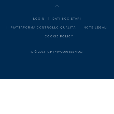
LOGIN
DATI SOCIETARI
PIATTAFORMA CONTROLLO QUALITÀ
NOTE LEGALI
COOKIE POLICY
ID © 2023 | C.F. / P.IVA 09648871003