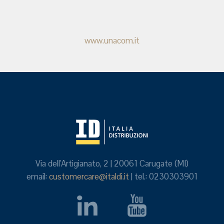
www.unacom.it
Via dell'Artigianato, 2 | 20061 Carugate (MI)
email:
customercare@italdi.it
| tel.: 0230303901