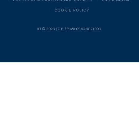
COOKIE POLICY
ID © 2023 | C.F. / P.IVA 09648871003