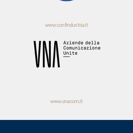
www.confindustria.it
www.unacom.it