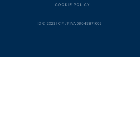
COOKIE POLICY
ID © 2023 | C.F. / P.IVA 09648871003