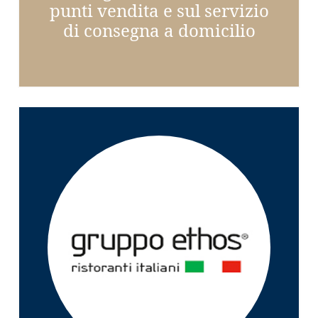
punti vendita e sul servizio
di consegna a domicilio