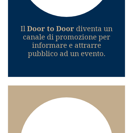
Il
Door to Door
diventa un
canale di promozione per
informare e attrarre
pubblico ad un evento.