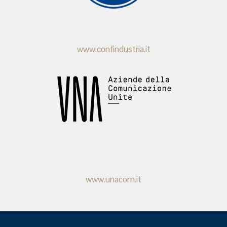
www.confindustria.it
www.unacom.it